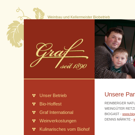
Weinbau und Kellermeister Biobetrieb
Meine
Etiketten
Unsere Par
Unser Betrieb
Bio-Hoffest
REINBERGER NAT
WEINGÜTER RETZ
Graf International
BIOGAST -
www.biog
DENNS MÄRKTE -
Weinverkostungen
Kulinarisches vom Biohof