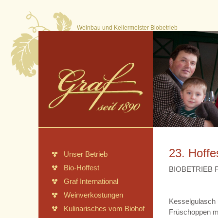
Weinbau und Kellermeister Biobetrieb
23. Hoffe
Unser Betrieb
Bio-Hoffest
BIOBETRIEB 
Graf International
Weinverkostungen
Kesselgulasch
Kulinarisches vom Biohof
Früschoppen m